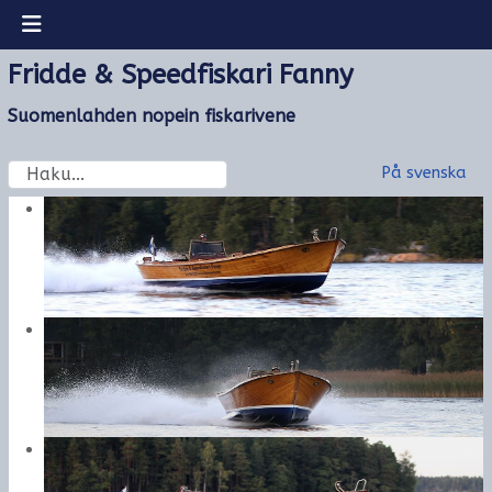
Fridde & Speedfiskari Fanny
Suomenlahden nopein fiskarivene
Etsi
Valitse kieli
På svenska